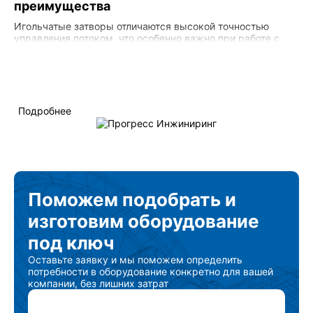
преимущества
долговечность.
Игольчатые затворы отличаются высокой точностью
управления потоком, что особенно важно при работе с
опасными или дорогостоящими химическими реагентами.
Они обеспечивают плавное регулирование потока, что
помогает предотвратить гидравлические удары и другие
проблемы, связанные с резким изменением давления.
Долговечность и надежность этих устройств делают их
экономически выгодным выбором для многих
Подробнее
производственных процессов.
Поможем подобрать
и
изготовим
оборудование
под ключ
Оставьте заявку и мы поможем определить
потребности в оборудование конкретно для вашей
компании, без лишних затрат