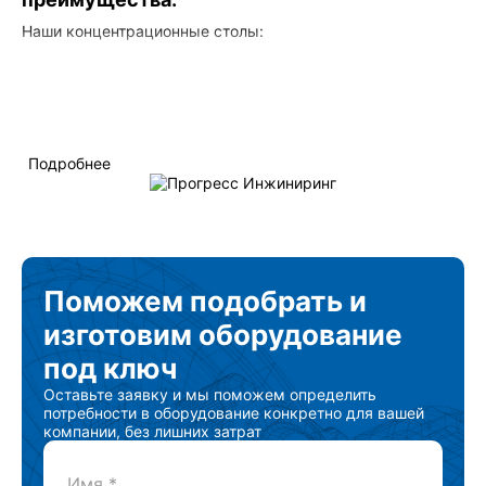
Наши концентрационные столы:
Обеспечивают высокую эффективность разделения
твердых минералов различной плотности.
Легко управляемы и обладают простым устройством,
что делает их надежным и удобным в эксплуатации.
Изготовлены из качественных материалов,
обеспечивая долгий срок службы и надежную работу.
Подробнее
Поможем подобрать
и
изготовим
оборудование
под ключ
Оставьте заявку и мы поможем определить
потребности в оборудование конкретно для вашей
компании, без лишних затрат