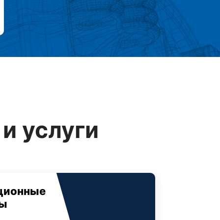
и услуги
ционные
ы