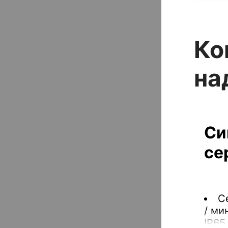
Ко
на
Си
се
С
/ ми
IP65 