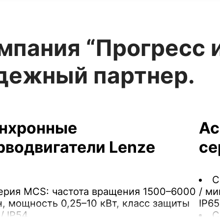
мпания “Прогресс 
дежный партнер.
нхронные
Ас
рводвигатели Lenze
се
С
ерия MCS: частота вращения 1500–6000
/ ми
н, мощность 0,25–10 кВт, класс защиты
IP65
/ IP54.
С