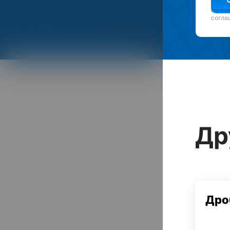
Нажим
согла
Др
Дро