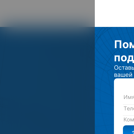
Б
тока
По
под
Оставь
вашей 