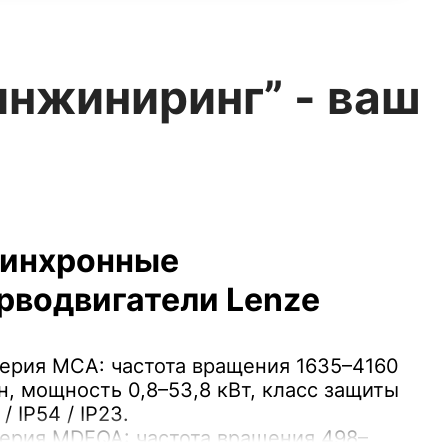
инжиниринг” - ваш
инхронные
рводвигатели Lenze
ерия MCA: частота вращения 1635–4160
н, мощность 0,8–53,8 кВт, класс защиты
 / IP54 / IP23.
ерия MDFQA: частота вращения 498–