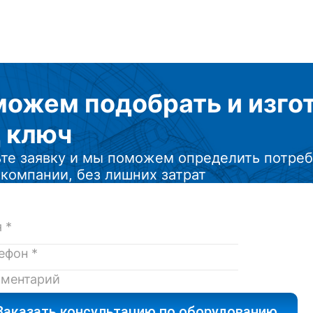
азовые MD/MH 3ф моторы переменного
.
можем подобрать
и изг
 ключ
те заявку и мы поможем определить потреб
компании, без лишних затрат
Заказать консультацию по оборудованию