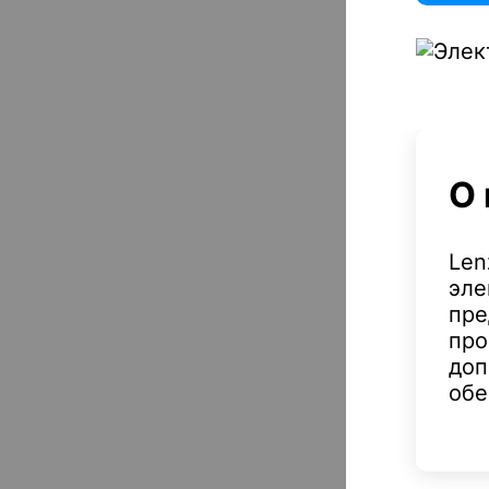
О 
Len
эле
пре
про
доп
обе