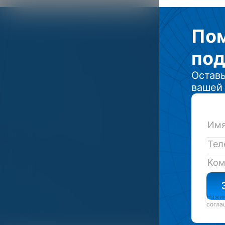
По
под
Оставь
вашей 
Нажим
согла