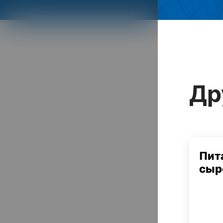
Др
Пит
сыр