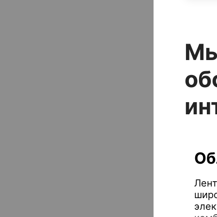
Мы
об
ин
Об
Лент
широ
элек