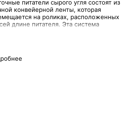
очные питатели сырого угля состоят из
чной конвейерной ленты, которая
емещается на роликах, расположенных
сей длине питателя. Эта система
воляет равномерно и непрерывно
спортировать уголь от точки загрузки к
у его использования или переработки.
рость ленты регулируется с помощью
робнее
тродвигателей, что позволяет точно
роить поток сырья в соответствии с
нологическими требованиями.