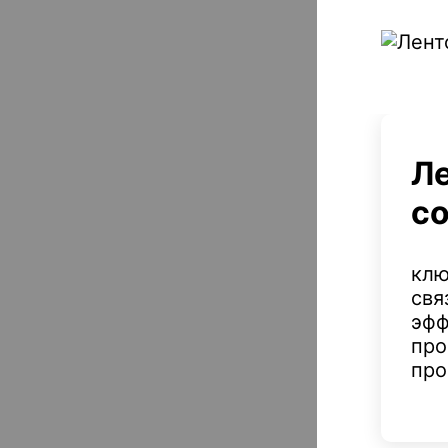
Ле
с
клю
свя
эфф
про
про