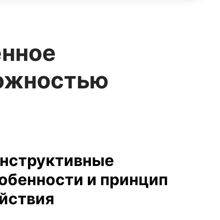
енное
можностью
нструктивные
обенности и принцип
йствия