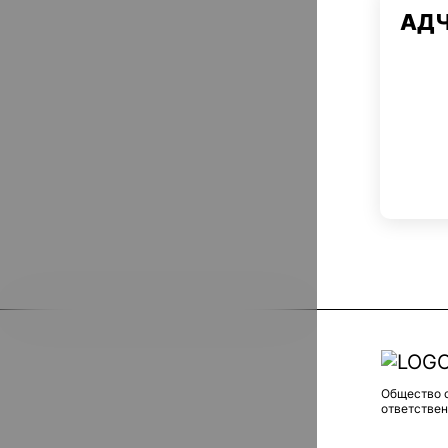
АД
Общество 
ответстве