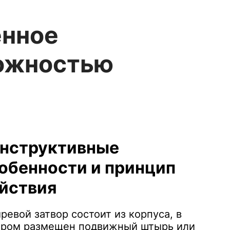
енное
можностью
нструктивные
обенности и принцип
йствия
евой затвор состоит из корпуса, в
ором размещен подвижный штырь или