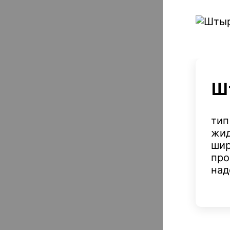
Ш
тип
жид
шир
про
над