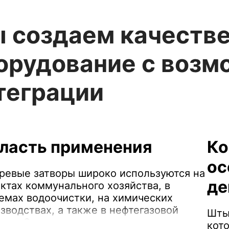
 создаем качеств
орудование с воз
теграции
ласть применения
Ко
ос
евые затворы широко используются на
де
ктах коммунального хозяйства, в
емах водоочистки, на химических
зводствах, а также в нефтегазовой
Штыр
сли. Они идеально подходят для
кот