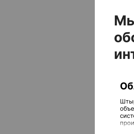
Мы
об
ин
Об
Штыр
объе
сист
прои
отра