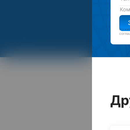
Нажим
согла
Др