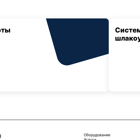
фты
Систе
шлако
Оборудование
Услуги