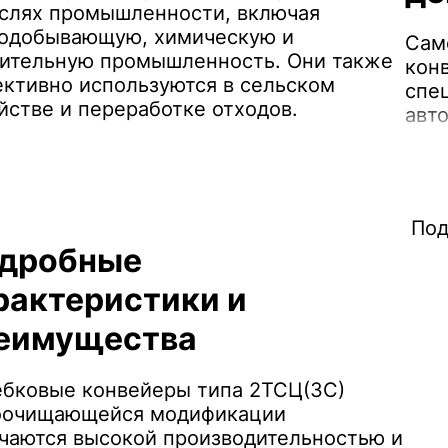
слях промышленности, включая
нодобывающую, химическую и
Сам
ительную промышленность. Они также
кон
ктивно используются в сельском
спе
йстве и переработке отходов.
авт
пов
ско
неп
Под
дробные
рактеристики и
еимущества
бковые конвейеры типа 2ТСЦ(ЗС)
оочищающейся модификации
чаются высокой производительностью и