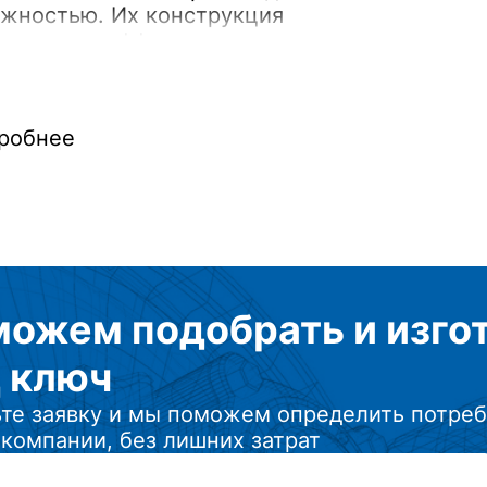
жностью. Их конструкция
печивает эффективную
спортировку как сыпучих, так и
овых материалов, а самоочищающая
ема минимизирует риск заторов и
робнее
ает необходимость в обслуживании.
можем подобрать
и изг
 ключ
те заявку и мы поможем определить потреб
компании, без лишних затрат