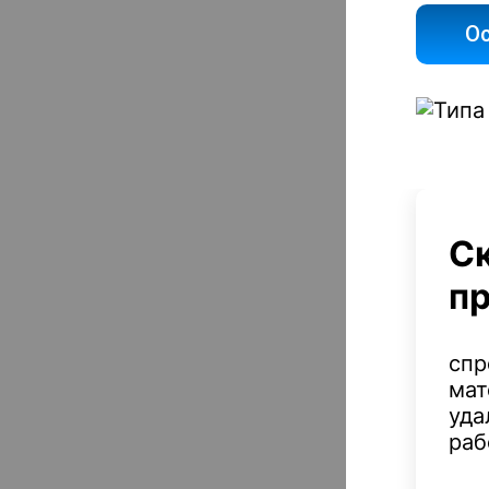
Ос
С
п
спр
мат
уда
раб