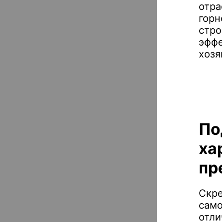
отра
гор
стро
эффе
хозя
По
ха
пр
Скре
сам
отли