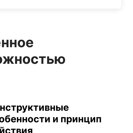
енное
можностью
нструктивные
обенности и принцип
йствия