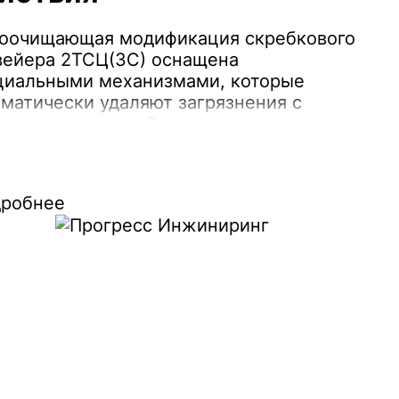
оочищающая модификация скребкового
вейера 2ТСЦ(ЗС) оснащена
циальными механизмами, которые
оматически удаляют загрязнения с
ерхности ленты. Это предотвращает
пление материала и обеспечивает
рерывную подачу материалов.
робнее