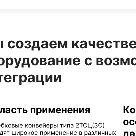
 создаем качеств
орудование с воз
теграции
ласть применения
Ко
ос
бковые конвейеры типа 2ТСЦ(ЗС)
де
дят широкое применение в различных