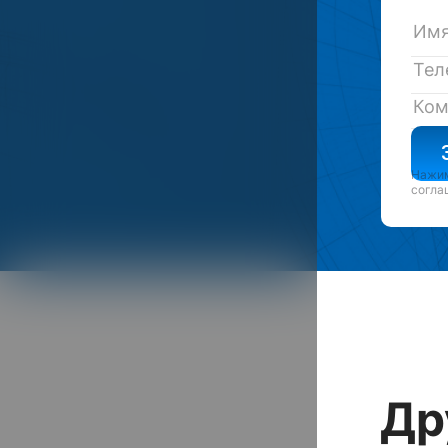
Нажим
согла
Др