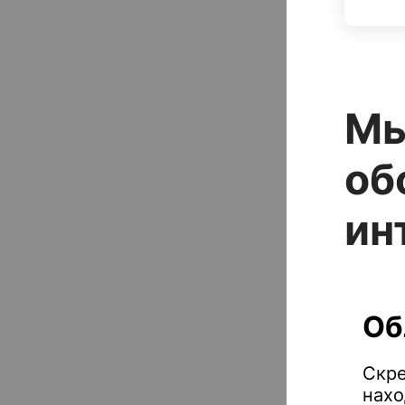
Мы
об
ин
Об
Скре
нахо