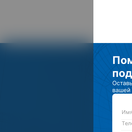
По
под
Оставь
вашей 