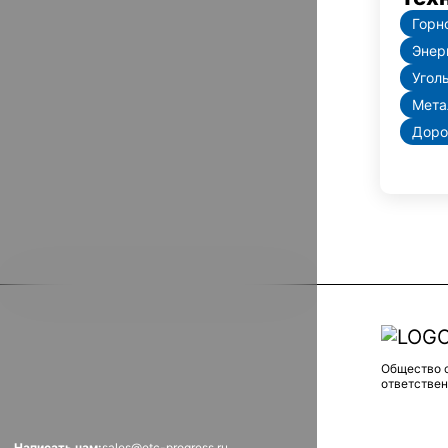
Горн
Энер
Угол
Мета
Доро
Общество 
ответстве
Написать нам:
sales@etc-progress.ru