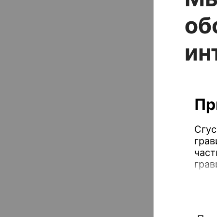
об
ин
Пр
Сгус
грав
част
грав
пост
сгус
прои
очис