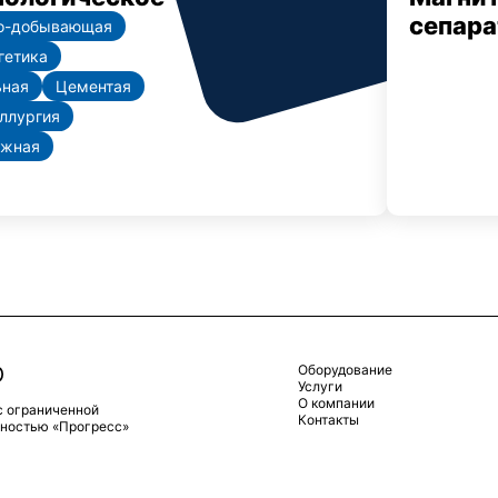
сепар
о-добывающая
гетика
ьная
Цементая
ллургия
жная
Оборудование
Услуги
О компании
с ограниченной
Контакты
нностью «Прогресс»