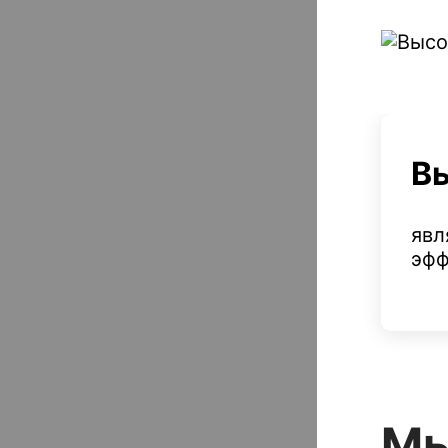
В
явл
эфф
Мы