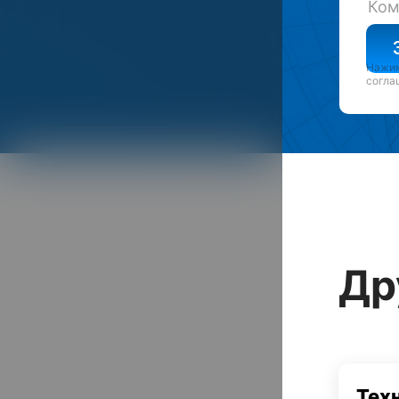
Нажим
согла
Др
Тех