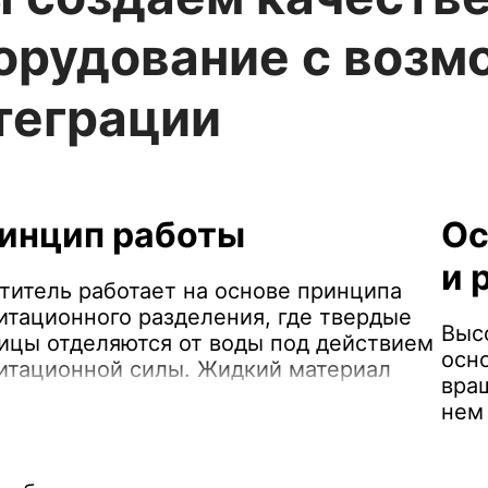
орудование с воз
теграции
инцип работы
Ос
и 
титель работает на основе принципа
итационного разделения, где твердые
Выс
ицы отделяются от воды под действием
осн
итационной силы. Жидкий материал
вра
упает в центральную камеру
нем
тителя, где при помощи флокулянтов
сходит осаждение твердой фазы и
тка технологической воды.