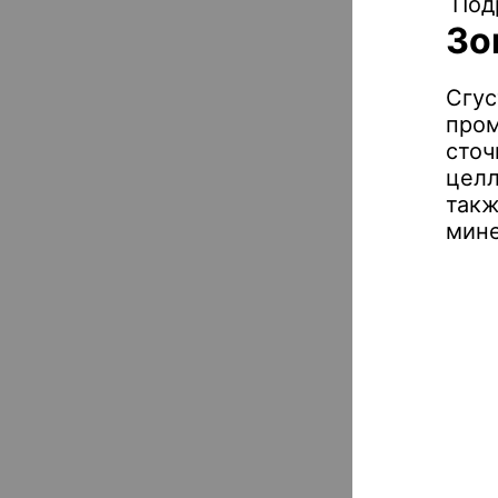
Под
Зо
Сгус
пром
сточ
целл
такж
мине