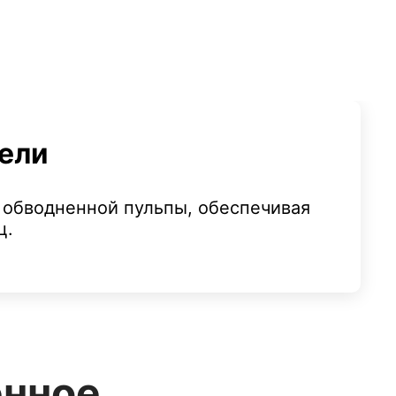
ели
 обводненной пульпы, обеспечивая
ц.
енное