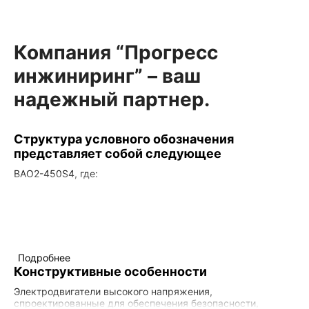
Компания “Прогресс
инжиниринг” – ваш
надежный партнер.
Структура условного обозначения
представляет собой следующее
ВАО2-450S4, где:
ВАО означает взрывозащищенный асинхронный
двигатель с вентиляцией;
2 - номер серии;
450 - размер (высота оси вращения в миллиметрах);
S - условное обозначение длины станины (S, M, L, LA,
LB);
Подробнее
4 - количество полюсов.
Конструктивные особенности
Электродвигатели высокого напряжения,
спроектированные для обеспечения безопасности,