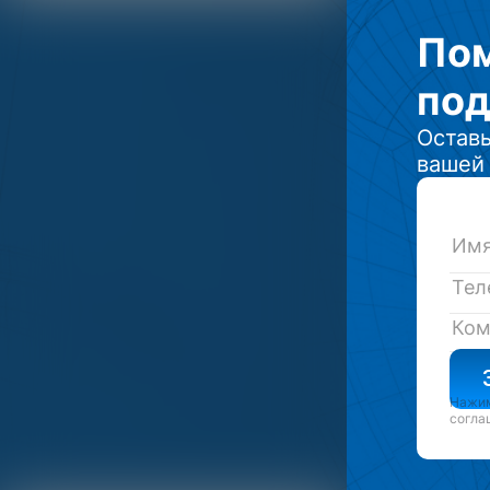
По
под
Оставь
вашей 
Нажим
согла