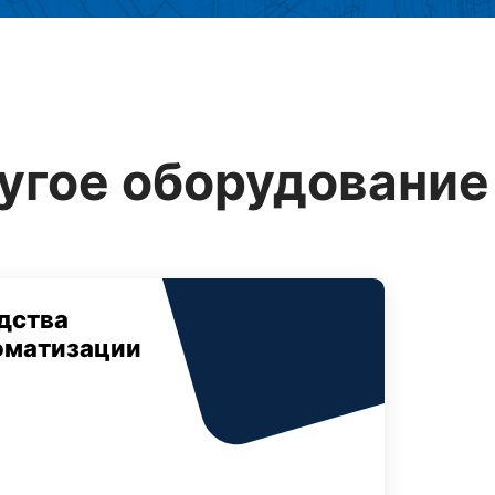
угое оборудование 
дства
оматизации