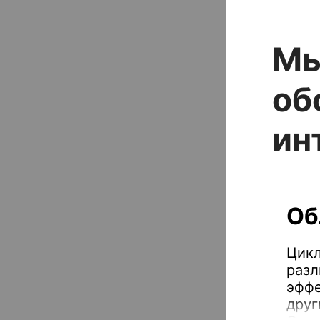
Мы
об
ин
Об
Цикл
разл
эффе
друг