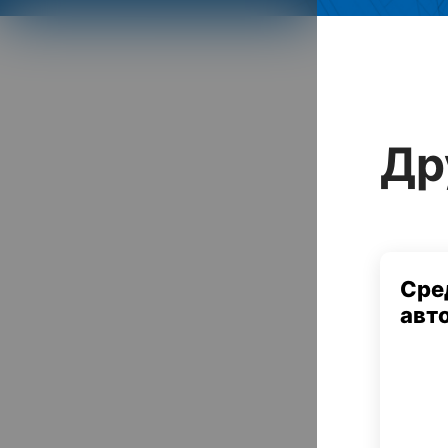
Др
Сре
авт