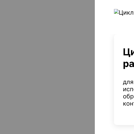
Ц
р
для
исп
обр
кон